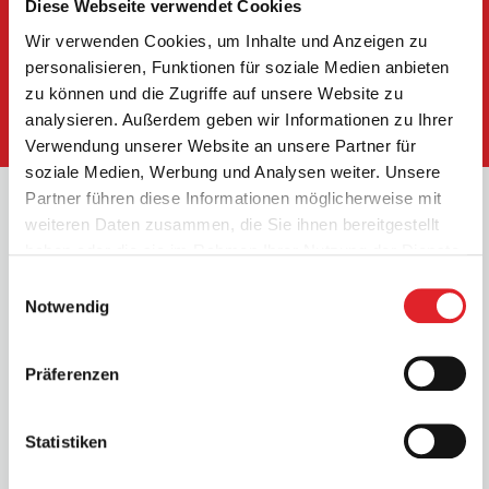
Diese Webseite verwendet Cookies
Leistungsbereich Elektrotechnik:
Wir verwenden Cookies, um Inhalte und Anzeigen zu
personalisieren, Funktionen für soziale Medien anbieten
zu können und die Zugriffe auf unsere Website zu
Unsere Leistungen
analysieren. Außerdem geben wir Informationen zu Ihrer
Verwendung unserer Website an unsere Partner für
soziale Medien, Werbung und Analysen weiter. Unsere
Partner führen diese Informationen möglicherweise mit
weiteren Daten zusammen, die Sie ihnen bereitgestellt
Jetzt Kontakt
haben oder die sie im Rahmen Ihrer Nutzung der Dienste
gesammelt haben.
aufnehmen
Einwilligungsauswahl
Notwendig
Präferenzen
Sie haben weitere Fragen zu uns oder wir haben
Ihr Interesse geweckt? Wir freuen uns auf Ihre
Anfrage.
Statistiken