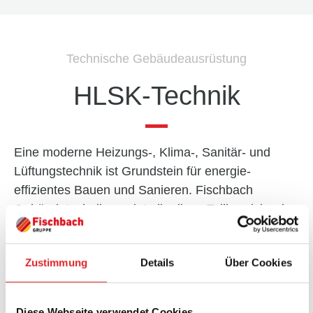
Technische Gebäudeausrüstung
HLSK-Technik
Eine moderne Heizungs-, Klima-, Sanitär- und
Lüftungstechnik ist Grundstein für energie­
effizientes Bauen und Sanieren. Fischbach
Gebäudetechnik vereint alle diese Teil­bereiche der
technischen Gebäude­ausrüstung unter einem
Dach und bietet Ihnen durch enge Vernetzung,
Zustimmung
Details
Über Cookies
einfache Kommuni­kation und erstklassige
Koordination der Gewerke den professionellen
Rundum-Service im Bereich HLSK. Nach
Diese Webseite verwendet Cookies