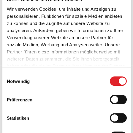
Abschluss des Projekts stehen wir Ihnen natürlich
Wir verwenden Cookies, um Inhalte und Anzeigen zu
weiterhin für Wartungs-­ und Service­leistungen zur
personalisieren, Funktionen für soziale Medien anbieten
Verfügung.
zu können und die Zugriffe auf unsere Website zu
analysieren. Außerdem geben wir Informationen zu Ihrer
Verwendung unserer Website an unsere Partner für
Mehr erfahren
soziale Medien, Werbung und Analysen weiter. Unsere
Partner führen diese Informationen möglicherweise mit
weiteren Daten zusammen, die Sie ihnen bereitgestellt
haben oder die sie im Rahmen Ihrer Nutzung der Dienste
gesammelt haben.
Einwilligungsauswahl
Notwendig
Technische Gebäudeausrüstung
Elektrotechnik
Präferenzen
Statistiken
Ob leistungsfähiges Tele­kommuni­kations­­system,
effizientes Lichtkonzept oder einfache Steckdose: