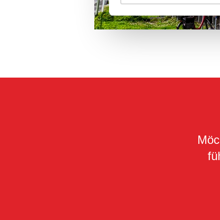
Möch
fü