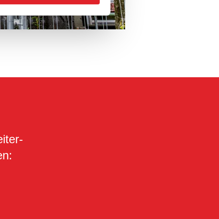
iter­
en: